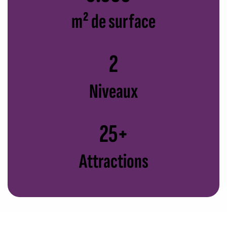
m² de surface
2
Niveaux
25+
Attractions