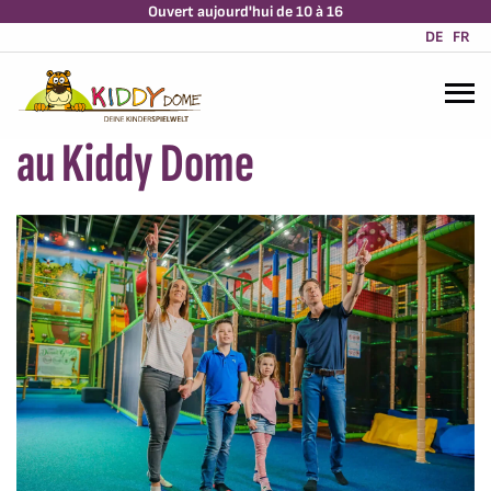
Du plaisir pour toute la
Ouvert aujourd'hui de 10 à 16
DE
FR
famille : activités familiales
au Kiddy Dome